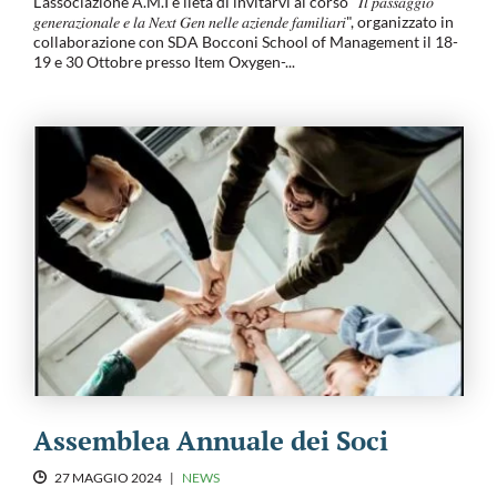
L'associazione A.M.I è lieta di invitarvi al corso "𝐼𝑙 𝑝𝑎𝑠𝑠𝑎𝑔𝑔𝑖𝑜
𝑔𝑒𝑛𝑒𝑟𝑎𝑧𝑖𝑜𝑛𝑎𝑙𝑒 𝑒 𝑙𝑎 𝑁𝑒𝑥𝑡 𝐺𝑒𝑛 𝑛𝑒𝑙𝑙𝑒 𝑎𝑧𝑖𝑒𝑛𝑑𝑒 𝑓𝑎𝑚𝑖𝑙𝑖𝑎𝑟𝑖", organizzato in
collaborazione con SDA Bocconi School of Management il 18-
19 e 30 Ottobre presso Item Oxygen-...
Assemblea Annuale dei Soci
27 MAGGIO 2024
|
NEWS