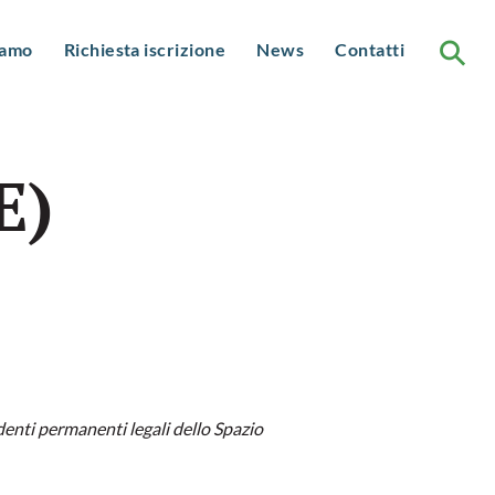
⚲
S
iamo
Richiesta iscrizione
News
Contatti
Se
fo
sociazione
lità
E)
tatuto
ni sociali
sidenti permanenti legali dello Spazio