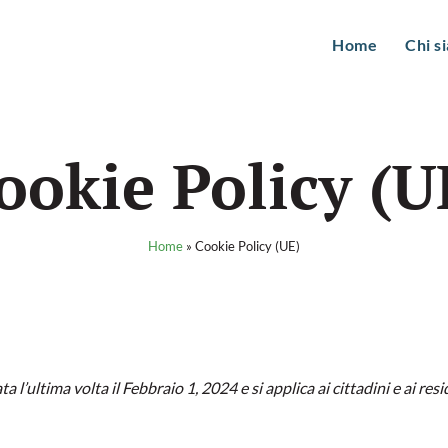
Home
Chi s
L’as
Fina
ookie Policy (U
Lo s
Orga
Home
»
Cookie Policy (UE)
a l’ultima volta il Febbraio 1, 2024 e si applica ai cittadini e ai re