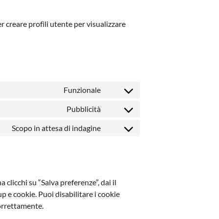
 creare profili utente per visualizzare
Funzionale
Consent
to
Pubblicità
Consent
service
to
Scopo in attesa di indagine
wordpress
Consent
service
to
google-
service
maps
varie
licchi su “Salva preferenze”, dai il
p e cookie. Puoi disabilitare i cookie
correttamente.