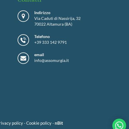
Indirizzo
Via Caduti di Nassirija, 32
70022 Altamura (BA)
Telefono
+39 333 142 9791
email
info@assomurgia.it
rivacy policy
-
Cookie policy
-
nBit