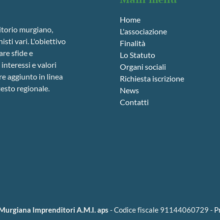
Home
ritorio murgiano,
L'associazione
isti vari. L'obiettivo
Finalità
are sfide e
Lo Statuto
interessi e valori
Organi sociali
re aggiunto in linea
Richiesta iscrizione
testo regionale.
News
Contatti
Murgiana Imprenditori A.M.I. aps
- Codice fiscale 91144060729 -
P