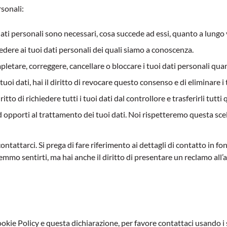
rsonali:
i dati personali sono necessari, cosa succede ad essi, quanto a lung
ccedere ai tuoi dati personali dei quali siamo a conoscenza.
completare, correggere, cancellare o bloccare i tuoi dati personali qua
 tuoi dati, hai il diritto di revocare questo consenso e di eliminare i 
 diritto di richiedere tutti i tuoi dati dal controllore e trasferirli tutt
 ad opporti al trattamento dei tuoi dati. Noi rispetteremo questa sce
 contattarci. Si prega di fare riferimento ai dettagli di contatto in 
mo sentirti, ma hai anche il diritto di presentare un reclamo all’au
ie Policy e questa dichiarazione, per favore contattaci usando i s