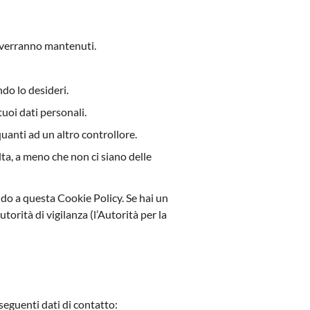
o verranno mantenuti.
ndo lo desideri.
tuoi dati personali.
i quanti ad un altro controllore.
lta, a meno che non ci siano delle
fondo a questa Cookie Policy. Se hai un
torità di vigilanza (l’Autorità per la
eguenti dati di contatto: