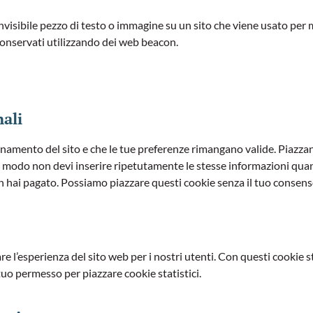
nvisibile pezzo di testo o immagine su un sito che viene usato per m
 conservati utilizzando dei web beacon.
nali
onamento del sito e che le tue preferenze rimangano valide. Piazzan
to modo non devi inserire ripetutamente le stesse informazioni quan
on hai pagato. Possiamo piazzare questi cookie senza il tuo consens
zare l’esperienza del sito web per i nostri utenti. Con questi cooki
tuo permesso per piazzare cookie statistici.